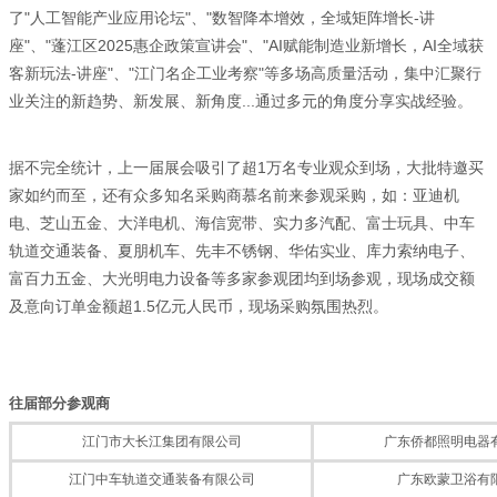
了"人工智能产业应用论坛"、"数智降本增效，全域矩阵增长-讲
座"、"蓬江区2025惠企政策宣讲会"、"AI赋能制造业新增长，AI全域获
客新玩法-讲座"、"江门名企工业考察"等多场高质量活动，集中汇聚行
业关注的新趋势、新发展、新角度...通过多元的角度分享实战经验。
据不完全统计，上一届展会吸引了超1万名专业观众到场，大批特邀买
家如约而至，还有众多知名采购商慕名前来参观采购，如：亚迪机
电、芝山五金、大洋电机、海信宽带、实力多汽配、富士玩具、中车
轨道交通装备、夏朋机车、先丰不锈钢、华佑实业、库力索纳电子、
富百力五金、大光明电力设备等多家参观团均到场参观，现场成交额
及意向订单金额超1.5亿元人民币，现场采购氛围热烈。
往届部分参观商
江门市大长江集团有限公司
广东侨都照明电器
江门中车轨道交通装备有限公司
广东欧蒙卫浴有