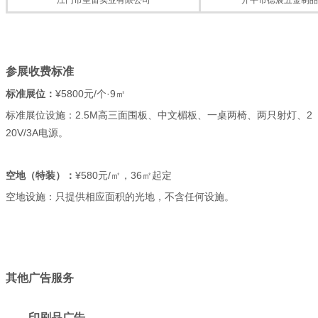
江门市皇宙实业有限公司
开平市德展五金制品
参展收费标准
标准展位：
¥5800元/个·9㎡
标准展位设施：2.5M高三面围板、中文楣板、一桌两椅、两只射灯、2
20V/3A电源。
空地（特装）：
¥580元/㎡，36㎡起定
空地设施：只提供相应面积的光地，不含任何设施。
其他广告服务
印刷品广告