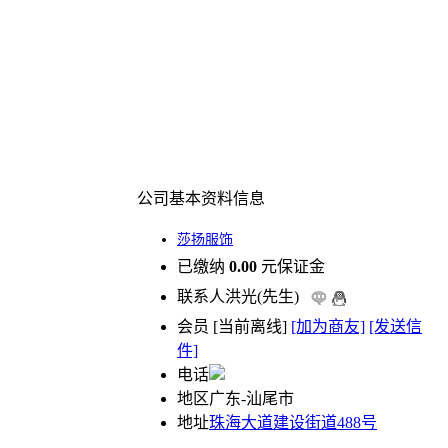
公司基本资料信息
莎扬服饰
已缴纳
0.00
元保证金
联系人
洪光(先生)
会员
[
当前离线
]
[加为商友]
[发送信
件]
电话
地区
广东-汕尾市
地址
珠海大道建设街道488号