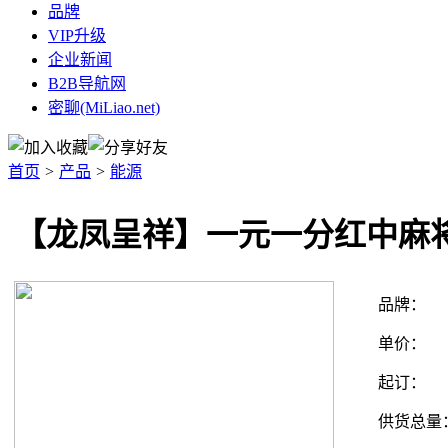
品牌
VIP升级
企业新闻
B2B导航网
密聊(MiLiao.net)
首页
>
产品
>
能源
【龙凤呈祥】一元一分红中麻
品牌：
单价：
起订：
供货总量