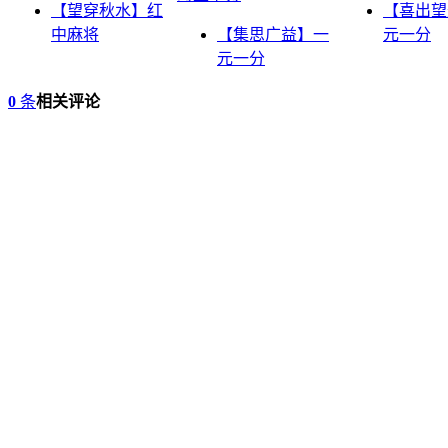
【望穿秋水】红
【喜出望
中麻将
【集思广益】一
元一分
元一分
0
条
相关评论