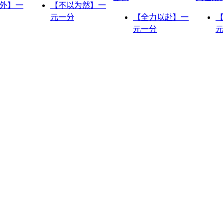
外】一
【不以为然】一
元一分
【全力以赴】一
元一分