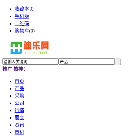
收藏本页
手机版
二维码
购物车
(
0
)
推广
热搜：
首页
产品
采购
公司
行情
展会
资讯
商机