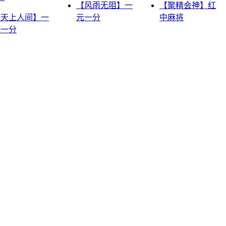
【风雨无阻】一
【聚精会神】红
【天上人间】一
元一分
中麻将
元一分