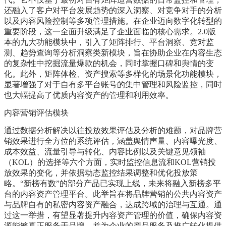
还融入了客户对平台发展趋势的深入洞察、对竞争对手的分析
以及内容风险控制等多项管理措施。在企业迈向数字化转型的
重要阶段，这一全面升级满足了企业面临的核心需求。2.0版
本的九大功能模块中，引入了矩阵排行、平台洞察、竞对监
测、趋势查询等分析洞察类新模块，旨在协助企业在内容生态
的复杂性中挖掘流量爆款的机会，同时掌握口碑和舆情的变
化。此外，矩阵体检、资产搜索等多样化的场景化功能模块，
显著增强了对于自有多平台账号的集中管理和风险监控，同时
也大幅提高了优质内容资产的管理和利用效率。
内容营销评估模块
通过数据分析解决以往投放效果评估及分析的难题，对品牌营
销效果进行全方位的系统评估，涵盖舆情声量、内容曝光度、
成本效益、流量引导与转化、内容比例以及关键意见领袖
（KOL）的选择等六个方面，实时监控信息流和KOL营销投
放效果的变化，并依据动态监控结果调整和优化投放策
略。“新榜有数”的部分产品已实现上线，未来将融入新榜多平
台的内容资产管理平台。此举旨在将品牌营销的公共内容资产
与品牌自有的私密内容资产融合，达成跨域的治理与互通。通
过这一举措，有望显著提升内容资产管理的价值，确保内容资
源能够真正服务于品牌，并为企业的产品服务及推广转化提供