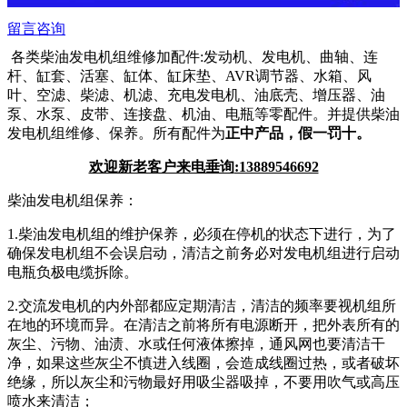
留言咨询
各类柴油发电机组维修加配件
:发动机、发电机、曲轴、连
杆、缸套、活塞、缸体、缸床垫、AVR调节器、水箱、风
叶、空滤、柴滤、机滤、充电发电机、
油底壳、增压器、油
泵、水泵、皮带、连接盘、机油、电瓶等零配件。并提供柴油
发电机组维修、保养。所有配件为
正中产品，假一罚十。
欢迎新老客户来电垂询
:13889546692
柴油发电机组保养：
1.柴油发电机组的维护保养，必须在停机的状态下进行，为了
确保发电机组不会误启动，清洁之前务必对发电机组进行启动
电瓶负极电缆拆除。
2.交流发电机的内外部都应定期清洁，清洁的频率要视机组所
在地的环境而异。在清洁之前将所有电源断开，把外表所有的
灰尘、污物、油渍、水或任何液体擦掉，通风网也要清洁干
净，如果这些灰尘不慎进入线圈，会造成线圈过热，或者破坏
绝缘，所以灰尘和污物最好用吸尘器吸掉，不要用吹气或高压
喷水来清洁；