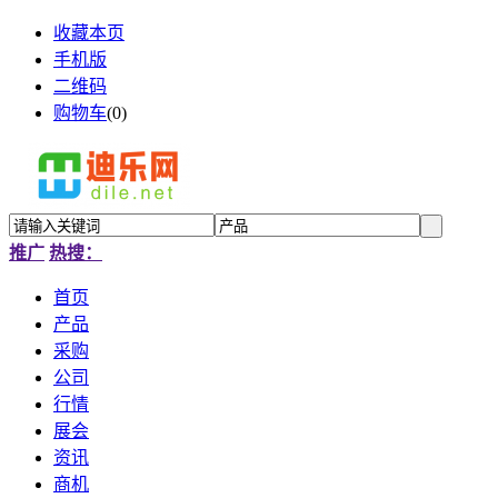
收藏本页
手机版
二维码
购物车
(
0
)
推广
热搜：
首页
产品
采购
公司
行情
展会
资讯
商机