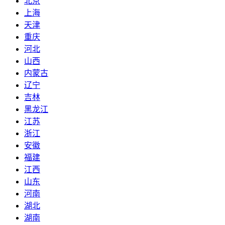
北京
上海
天津
重庆
河北
山西
内蒙古
辽宁
吉林
黑龙江
江苏
浙江
安徽
福建
江西
山东
河南
湖北
湖南