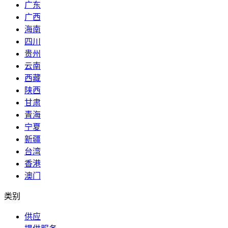
广东
广西
海南
四川
贵州
云南
西藏
陕西
甘肃
青海
宁夏
新疆
台湾
香港
澳门
类别
供应