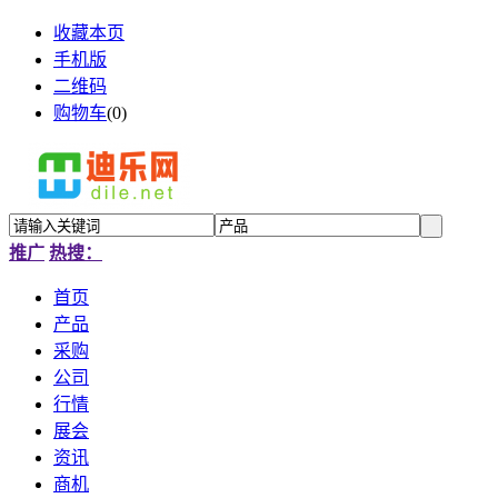
收藏本页
手机版
二维码
购物车
(
0
)
推广
热搜：
首页
产品
采购
公司
行情
展会
资讯
商机