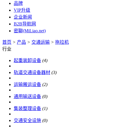
品牌
VIP升级
企业新闻
B2B导航网
密聊(MiLiao.net)
首页
>
产品
>
交通运输
>
拖拉机
行业
起重装卸设备
(4)
轨道交通设备器材
(3)
运输搬运设备
(2)
通用输送设备
(0)
集装整理设备
(1)
交通安全设施
(0)