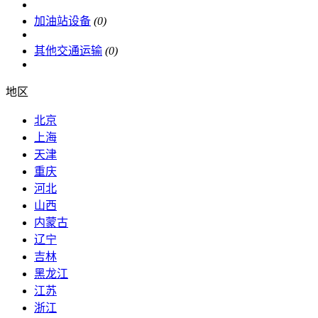
加油站设备
(0)
其他交通运输
(0)
地区
北京
上海
天津
重庆
河北
山西
内蒙古
辽宁
吉林
黑龙江
江苏
浙江