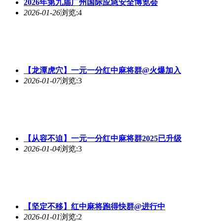
2026年第九届广州国际应急安全博览会
2026-01-26
浏览:4
【龙潭虎穴】一元一分红中麻将群@火爆加入
2026-01-07
浏览:3
【从容不迫】一元一分红中麻将群2025已升级
2026-01-04
浏览:3
【坚定不移】红中麻将跑得快群@进行中
2026-01-01
浏览:2