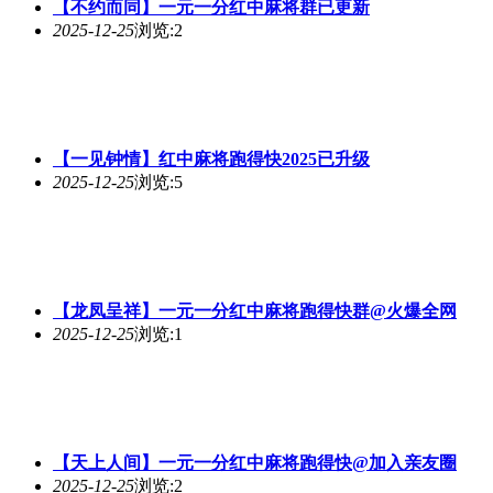
【不约而同】一元一分红中麻将群已更新
2025-12-25
浏览:2
【一见钟情】红中麻将跑得快2025已升级
2025-12-25
浏览:5
【龙凤呈祥】一元一分红中麻将跑得快群@火爆全网
2025-12-25
浏览:1
【天上人间】一元一分红中麻将跑得快@加入亲友圈
2025-12-25
浏览:2