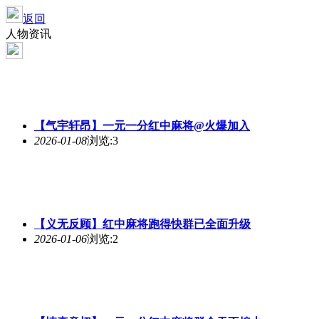
返回
人物资讯
【气宇轩昂】一元一分红中麻将@火爆加入
2026-01-08
浏览:3
【义无反顾】红中麻将跑得快群已全面升级
2026-01-06
浏览:2