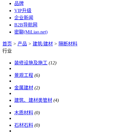
品牌
VIP升级
企业新闻
B2B导航网
密聊(MiLiao.net)
首页
>
产品
>
建筑/建材
>
隔断材料
行业
装修设施及施工
(12)
景观工程
(6)
金属建材
(2)
建筑、建材类管材
(4)
木质材料
(0)
石材石料
(0)