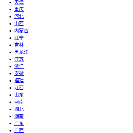
天津
重庆
河北
山西
内蒙古
辽宁
吉林
黑龙江
江苏
浙江
安徽
福建
江西
山东
河南
湖北
湖南
广东
广西