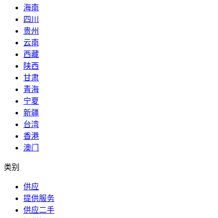
海南
四川
贵州
云南
西藏
陕西
甘肃
青海
宁夏
新疆
台湾
香港
澳门
类别
供应
提供服务
供应二手