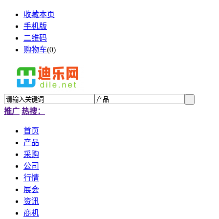
收藏本页
手机版
二维码
购物车
(
0
)
推广
热搜：
首页
产品
采购
公司
行情
展会
资讯
商机