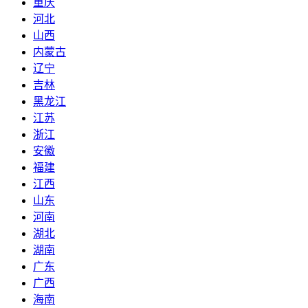
重庆
河北
山西
内蒙古
辽宁
吉林
黑龙江
江苏
浙江
安徽
福建
江西
山东
河南
湖北
湖南
广东
广西
海南