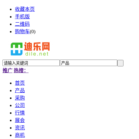
收藏本页
手机版
二维码
购物车
(
0
)
推广
热搜：
首页
产品
采购
公司
行情
展会
资讯
商机