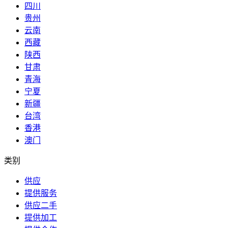
四川
贵州
云南
西藏
陕西
甘肃
青海
宁夏
新疆
台湾
香港
澳门
类别
供应
提供服务
供应二手
提供加工